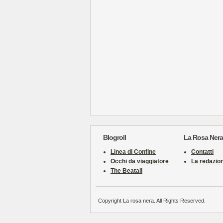
Blogroll
La Rosa Nera
Linea di Confine
Contatti
Occhi da viaggiatore
La redazio
The Beatall
Copyright La rosa nera. All Rights Reserved.