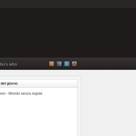
ho’s who
 del giorno
reen - Mondo senza regole