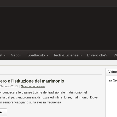
rt
Napoli
Spettacolo
Tech & Scienze
E’ vero che?
W
Video
Ira G
ero e l’istituzione del matrimonio
 Gennaio 2013
|
Nessun commento
 per conoscere le usanze tipiche del tradizionale matrimonio nel
lta del partner, promessa di nozze ed infine, forse, matrimonio. Dove
n sempre viaggiano sulla stessa frequenza
...