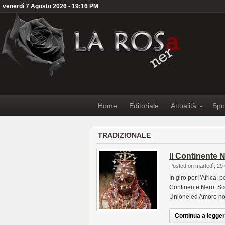
venerdì 7 Agosto 2026 - 19:16 PM
Home
Editoriale
Attualità
Spo
TRADIZIONALE
Il Continente N
Posted on martedì, 29
In giro per l'Africa,
Continente Nero. Sce
Unione ed Amore no
Continua a leggere