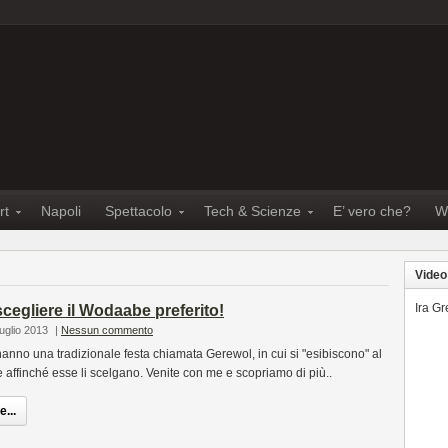
rt
Napoli
Spettacolo
Tech & Scienze
E’ vero che?
W
Video
Ira G
scegliere il Wodaabe preferito!
uglio 2013
|
Nessun commento
no una tradizionale festa chiamata Gerewol, in cui si "esibiscono" al
 affinché esse li scelgano. Venite con me e scopriamo di più..
...