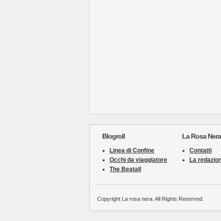
Blogroll
La Rosa Nera
Linea di Confine
Contatti
Occhi da viaggiatore
La redazio
The Beatall
Copyright La rosa nera. All Rights Reserved.