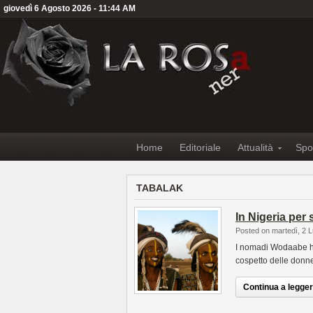
giovedì 6 Agosto 2026 - 11:44 AM
Home
Editoriale
Attualità
Spo
TABALAK
In Nigeria per 
Posted on martedì, 2 L
I nomadi Wodaabe han
cospetto delle donne
Continua a leggere