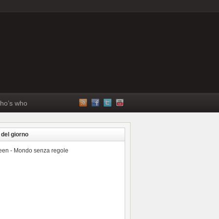
ho’s who
 del giorno
reen - Mondo senza regole