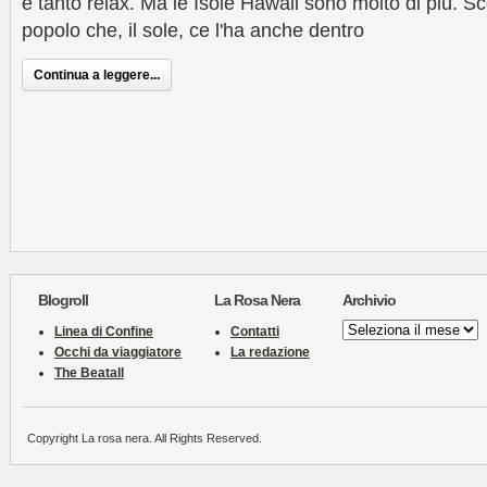
e tanto relax. Ma le Isole Hawaii sono molto di più. 
popolo che, il sole, ce l'ha anche dentro
Continua a leggere...
Blogroll
La Rosa Nera
Archivio
Archivio
Linea di Confine
Contatti
Occhi da viaggiatore
La redazione
The Beatall
Copyright La rosa nera. All Rights Reserved.