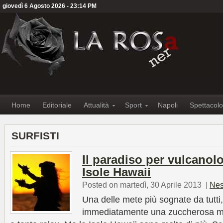
giovedì 6 Agosto 2026 - 23:14 PM
Home
Editoriale
Attualità
Sport
Napoli
Spettacolo
SURFISTI
Il paradiso per vulcanolog
Isole Hawaii
Posted on martedì, 30 Aprile 2013
|
Nes
Una delle mete più sognate da tutti
immediatamente una zuccherosa me