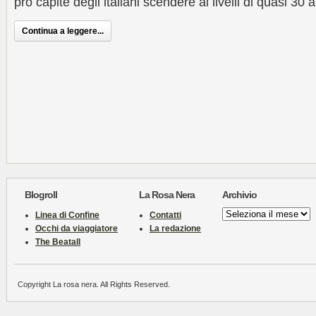
pro capite degli italiani scendere ai livelli di quasi 30 a
Continua a leggere...
Blogroll
La Rosa Nera
Archivio
Archivio
Linea di Confine
Contatti
Occhi da viaggiatore
La redazione
The Beatall
Copyright La rosa nera. All Rights Reserved.