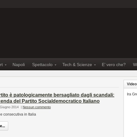
rt
Napoli
Spettacolo
Tech & Scienze
E’ vero che?
W
Video
Ira G
ito è patologicamente bersagliato dagli scandali:
icenda del Partito Socialdemocratico Italiano
 Giugno 2014
|
Nessun commento
e consecutiva in Italia
...