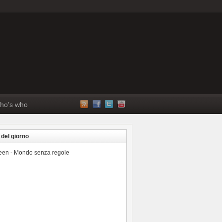
ho’s who
 del giorno
reen - Mondo senza regole