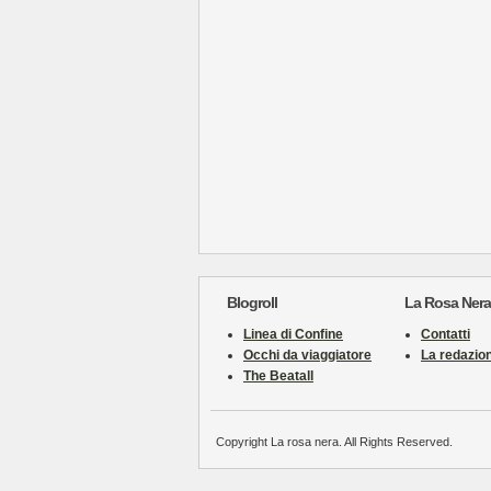
Blogroll
La Rosa Nera
Linea di Confine
Contatti
Occhi da viaggiatore
La redazio
The Beatall
Copyright La rosa nera. All Rights Reserved.