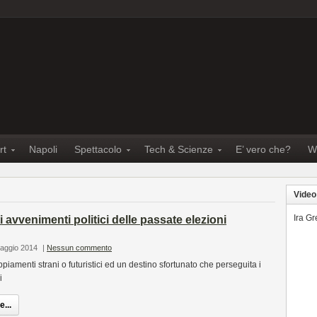
rt
Napoli
Spettacolo
Tech & Scienze
E’ vero che?
W
Video
Ira G
 avvenimenti politici delle passate elezioni
Maggio 2014
|
Nessun commento
ppiamenti strani o futuristici ed un destino sfortunato che perseguita i
i
...