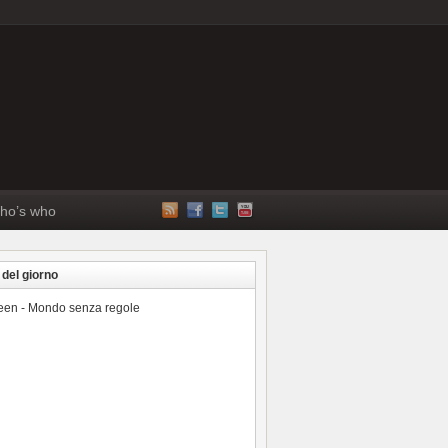
ho’s who
 del giorno
reen - Mondo senza regole