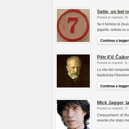
Sette, un bel 
Posted on martedì, 25
Se il fulmine di Zeu
gigante, seduta su u
Continua a leggere
Pëtr Il’ič Čaj
Posted on martedì, 11
La vita del composit
Nadezhda Filaretov
Continua a leggere
Mick Jagger, la
Posted on martedì, 17 
Cinquant'anni di Ro
vivente che dopo me