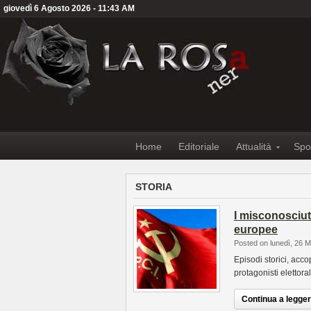
giovedì 6 Agosto 2026 - 11:43 AM
Home
Editoriale
Attualità
Spo
STORIA
I misconosciuti
europee
Posted on lunedì, 26 
Episodi storici, acco
protagonisti elettoral
Continua a leggere