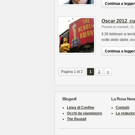
Continua a leggere
Oscar 2012, cu
Posted on martedì, 21
Il 26 febbraio si te
notte delle stelle, 
Continua a leggere
Pagina 1 di 2
1
2
»
Blogroll
La Rosa Nera
Linea di Confine
Contatti
Occhi da viaggiatore
La redazio
The Beatall