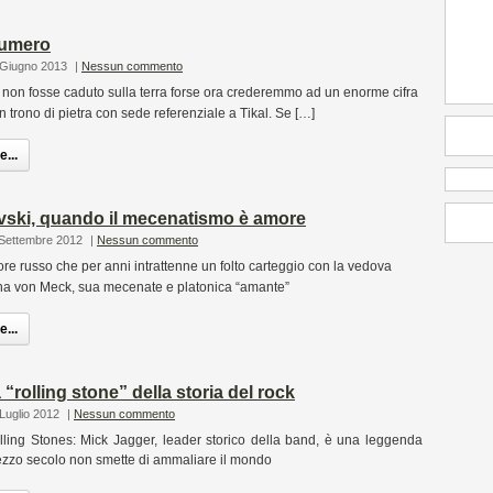
numero
 Giugno 2013
|
Nessun commento
s non fosse caduto sulla terra forse ora crederemmo ad un enorme cifra
n trono di pietra con sede referenziale a Tikal. Se […]
...
kovski, quando il mecenatismo è amore
 Settembre 2012
|
Nessun commento
ore russo che per anni intrattenne un folto carteggio con la vedova
na von Meck, sua mecenate e platonica “amante”
...
 “rolling stone” della storia del rock
Luglio 2012
|
Nessun commento
lling Stones: Mick Jagger, leader storico della band, è una leggenda
zzo secolo non smette di ammaliare il mondo