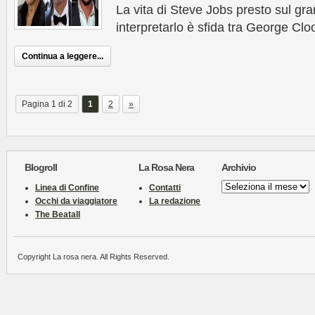
La vita di Steve Jobs presto sul g
interpretarlo è sfida tra George C
Continua a leggere...
Pagina 1 di 2
1
2
»
Blogroll
La Rosa Nera
Archivio
Archivio
Linea di Confine
Contatti
Occhi da viaggiatore
La redazione
The Beatall
Copyright La rosa nera. All Rights Reserved.