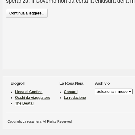
speranza. Il Governo non dà certa la chiusura della m
Continua a leggere...
Blogroll
La Rosa Nera
Archivio
Archivio
Linea di Confine
Contatti
Occhi da viaggiatore
La redazione
The Beatall
Copyright La rosa nera. All Rights Reserved.