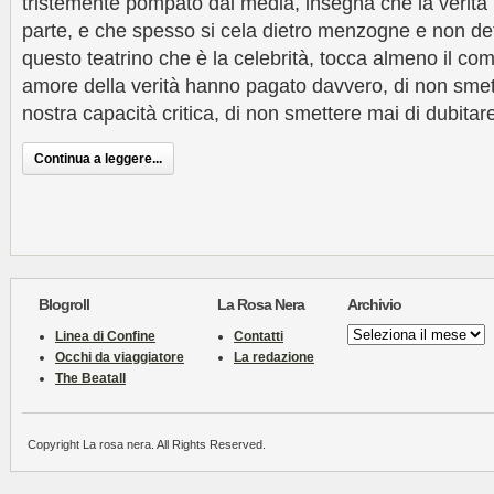
tristemente pompato dai media, insegna che la verità
parte, e che spesso si cela dietro menzogne e non detti
questo teatrino che è la celebrità, tocca almeno il com
amore della verità hanno pagato davvero, di non smett
nostra capacità critica, di non smettere mai di dubitar
Continua a leggere...
Blogroll
La Rosa Nera
Archivio
Archivio
Linea di Confine
Contatti
Occhi da viaggiatore
La redazione
The Beatall
Copyright La rosa nera. All Rights Reserved.