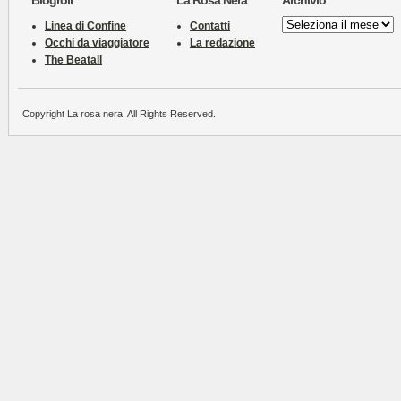
Blogroll
La Rosa Nera
Archivio
Archivio
Linea di Confine
Contatti
Occhi da viaggiatore
La redazione
The Beatall
Copyright La rosa nera. All Rights Reserved.