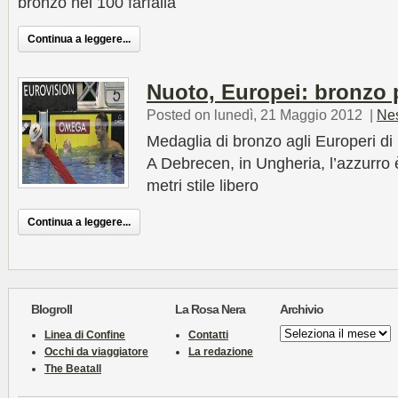
bronzo nei 100 farfalla
Continua a leggere...
Nuoto, Europei: bronzo p
Posted on lunedì, 21 Maggio 2012
|
Ne
Medaglia di bronzo agli Europeri di
A Debrecen, in Ungheria, l’azzurro è
metri stile libero
Continua a leggere...
Blogroll
La Rosa Nera
Archivio
Archivio
Linea di Confine
Contatti
Occhi da viaggiatore
La redazione
The Beatall