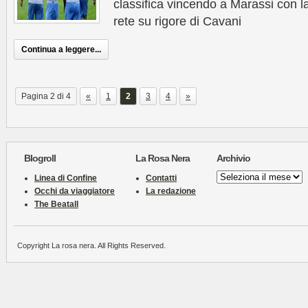
classifica vincendo a Marassi con 
rete su rigore di Cavani
Continua a leggere...
Pagina 2 di 4
«
1
2
3
4
»
Blogroll
La Rosa Nera
Archivio
Archivio
Linea di Confine
Contatti
Occhi da viaggiatore
La redazione
The Beatall
Copyright La rosa nera. All Rights Reserved.