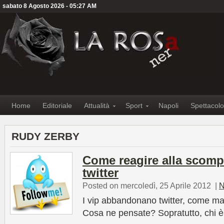
sabato 8 Agosto 2026 - 05:27 AM
Home
Editoriale
Attualità
Sport
Napoli
Spettacolo
RUDY ZERBY
Come reagire alla scomp
twitter
Posted on mercoledì, 25 Aprile 2012
|
N
I vip abbandonano twitter, come ma
Cosa ne pensate? Sopratutto, chi 