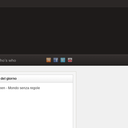
ho’s who
 del giorno
reen - Mondo senza regole