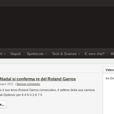
rt
Napoli
Spettacolo
Tech & Scienze
E’ vero che?
W
Video
Ira G
 Nadal si conferma re del Roland Garros
Giugno 2012
|
Nessun commento
 il suo terzo Roland Garros consecutivo, il settimo della sua carriera.
vak Djokovic per 6-4 6-3 2-6 7-5
...