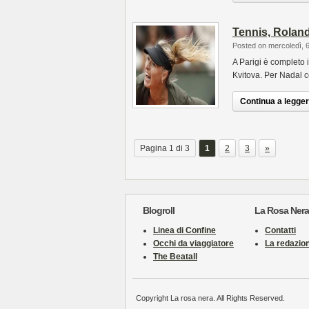
Tennis, Roland 
Posted on mercoledì, 
A Parigi è completo 
Kvitova. Per Nadal 
Continua a leggere
Pagina 1 di 3
1
2
3
»
Blogroll
La Rosa Nera
Linea di Confine
Contatti
Occhi da viaggiatore
La redazio
The Beatall
Copyright La rosa nera. All Rights Reserved.