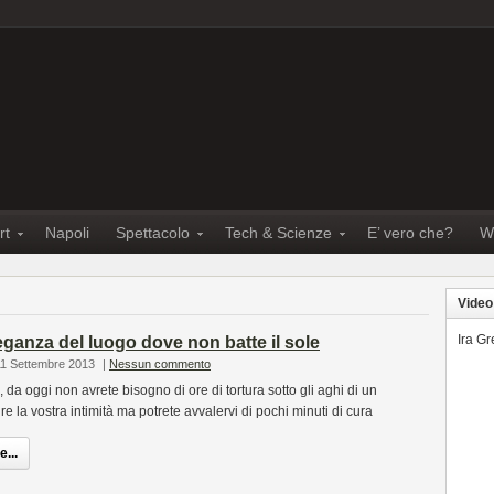
rt
Napoli
Spettacolo
Tech & Scienze
E’ vero che?
W
Video
Ira G
leganza del luogo dove non batte il sole
11 Settembre 2013
|
Nessun commento
 da oggi non avrete bisogno di ore di tortura sotto gli aghi di un
ire la vostra intimità ma potrete avvalervi di pochi minuti di cura
...