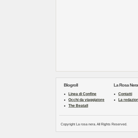
Blogroll
La Rosa Nera
Linea di Confine
Contatti
Occhi da viaggiatore
La redazio
The Beatall
Copyright La rosa nera. All Rights Reserved.