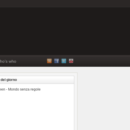
ho’s who
 del giorno
reen - Mondo senza regole