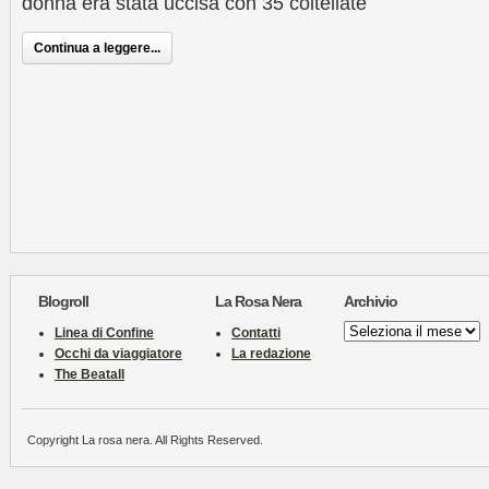
donna era stata uccisa con 35 coltellate
Continua a leggere...
Blogroll
La Rosa Nera
Archivio
Archivio
Linea di Confine
Contatti
Occhi da viaggiatore
La redazione
The Beatall
Copyright La rosa nera. All Rights Reserved.