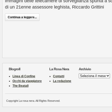
immagini delle telecamere di sorveglianza spunta a so
di un 21enne assessore leghista, Riccardo Grittini
Continua a leggere...
Blogroll
La Rosa Nera
Archivio
Archivio
Linea di Confine
Contatti
Occhi da viaggiatore
La redazione
The Beatall
Copyright La rosa nera. All Rights Reserved.