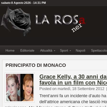
sabato 8 Agosto 2026 - 14:31 PM
Home
Editoriale
Attualità
Sport
Napoli
Spettacolo
PRINCIPATO DI MONACO
Grace Kelly, a 30 anni da
favola in un film con Ni
Posted on martedì, 18 Settembre 2012
Trent’anni fa un incidente d’auto ha
dell’attrice americana che lasciò H