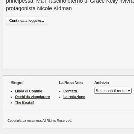
principessa. Ma il fascino eterno di Grace Kelly rivivrà
protagonista Nicole Kidman
Continua a leggere...
Blogroll
La Rosa Nera
Archivio
Archivio
Linea di Confine
Contatti
Occhi da viaggiatore
La redazione
The Beatall
Copyright La rosa nera. All Rights Reserved.