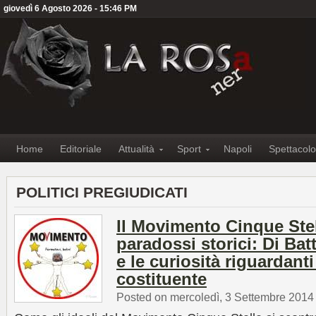
giovedì 6 Agosto 2026 - 15:46 PM
Home
Editoriale
Attualità
Sport
Napoli
Spettacolo
POLITICI PREGIUDICATI
Il Movimento Cinque Stel
paradossi storici: Di Batt
e le curiosità riguardant
costituente
Posted on mercoledì, 3 Settembre 2014