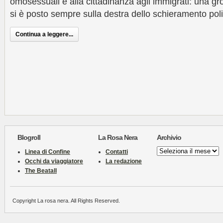
omosessuali e alla cittadinanza agli immigrati: una g
si è posto sempre sulla destra dello schieramento polit
Continua a leggere...
Blogroll
La Rosa Nera
Archivio
Archivio
Linea di Confine
Contatti
Occhi da viaggiatore
La redazione
The Beatall
Copyright La rosa nera. All Rights Reserved.