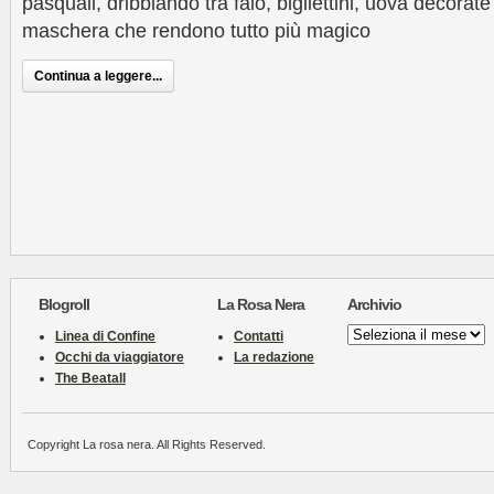
pasquali, dribblando tra falò, bigliettini, uova decorate 
maschera che rendono tutto più magico
Continua a leggere...
Blogroll
La Rosa Nera
Archivio
Archivio
Linea di Confine
Contatti
Occhi da viaggiatore
La redazione
The Beatall
Copyright La rosa nera. All Rights Reserved.