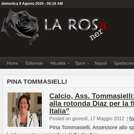
domenica 9 Agosto 2026 - 06:16 AM
Home
Editoriale
Attualità
Sport
Napoli
Spettacolo
PINA TOMMASIELLI
Calcio, Ass. Tommasiell
alla rotonda Diaz per la 
Italia”
Posted on giovedì, 17 Maggio 2012
|
N
Pina Tommasielli, Assessore allo s