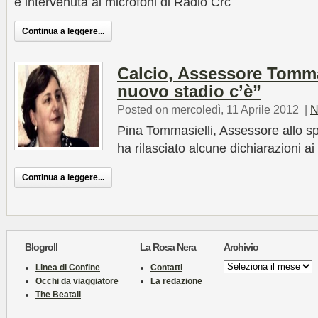
è intervenuta ai microfoni di Radio Crc
Continua a leggere...
Calcio, Assessore Tommas
nuovo stadio c’è”
Posted on mercoledì, 11 Aprile 2012
|
N
Pina Tommasielli, Assessore allo sp
ha rilasciato alcune dichiarazioni a
Continua a leggere...
Blogroll
La Rosa Nera
Archivio
Archivio
Linea di Confine
Contatti
Occhi da viaggiatore
La redazione
The Beatall