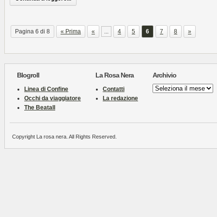
Pagina 6 di 8
« Prima
«
...
4
5
6
7
8
»
Blogroll
La Rosa Nera
Archivio
Archivio
Linea di Confine
Contatti
Occhi da viaggiatore
La redazione
The Beatall
Copyright La rosa nera. All Rights Reserved.