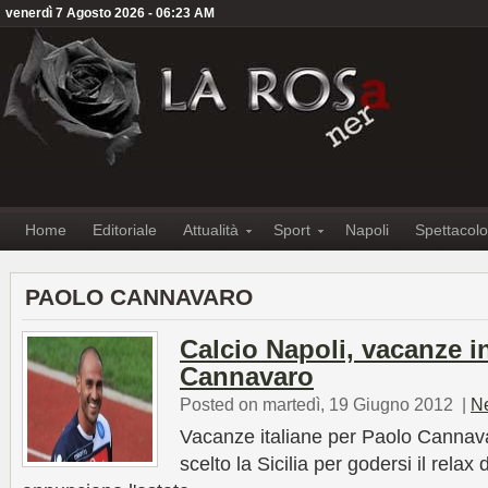
venerdì 7 Agosto 2026 - 06:23 AM
Home
Editoriale
Attualità
Sport
Napoli
Spettacolo
PAOLO CANNAVARO
Calcio Napoli, vacanze in
Cannavaro
Posted on martedì, 19 Giugno 2012
|
N
Vacanze italiane per Paolo Cannava
scelto la Sicilia per godersi il relax 