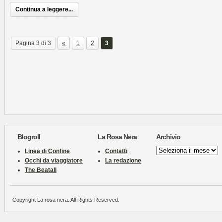
Continua a leggere...
Pagina 3 di 3
«
1
2
3
Blogroll
La Rosa Nera
Archivio
Archivio
Linea di Confine
Contatti
Occhi da viaggiatore
La redazione
The Beatall
Copyright La rosa nera. All Rights Reserved.