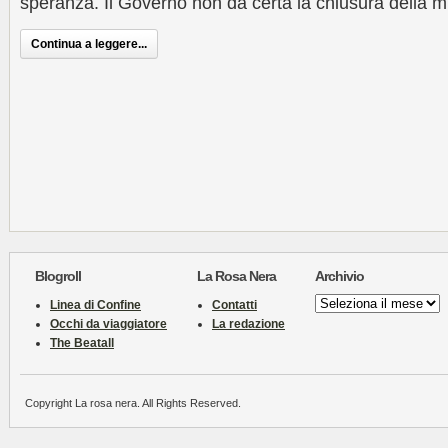
speranza. Il Governo non dà certa la chiusura della m
Continua a leggere...
Blogroll
La Rosa Nera
Archivio
Archivio
Linea di Confine
Contatti
Occhi da viaggiatore
La redazione
The Beatall
Copyright La rosa nera. All Rights Reserved.