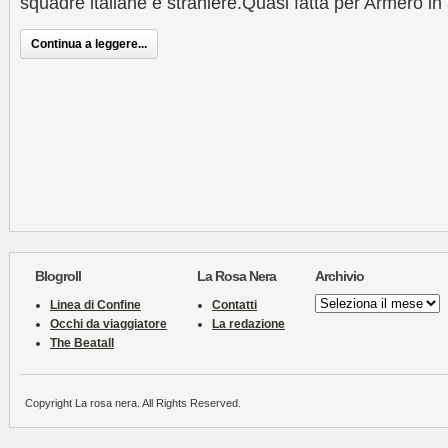
squadre italiane e straniere.Quasi fatta per Armero in
Continua a leggere...
Blogroll
La Rosa Nera
Archivio
Archivio
Linea di Confine
Contatti
Occhi da viaggiatore
La redazione
The Beatall
Copyright La rosa nera. All Rights Reserved.