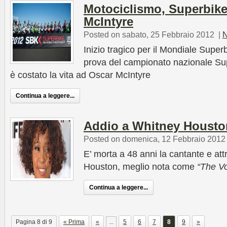
Motociclismo, Superbik
McIntyre
Posted on sabato, 25 Febbraio 2012
|
N
Inizio tragico per il Mondiale Super
prova del campionato nazionale Su
è costato la vita ad Oscar McIntyre
Continua a leggere...
Addio a Whitney Housto
Posted on domenica, 12 Febbraio 2012
E’ morta a 48 anni la cantante e at
Houston, meglio nota come
“The Vo
Continua a leggere...
Pagina 8 di 9
« Prima
«
...
5
6
7
8
9
»