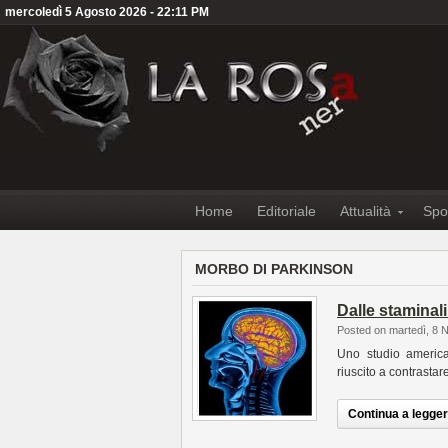
mercoledì 5 Agosto 2026 - 22:11 PM
Home
Editoriale
Attualità
Spo
MORBO DI PARKINSON
Dalle staminal
Posted on martedì, 8
Uno studio america
riuscito a contrastare
Continua a leggere