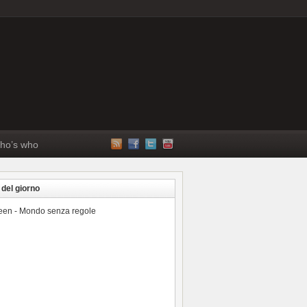
ho’s who
 del giorno
reen - Mondo senza regole