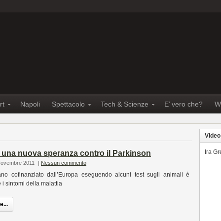
rt
Napoli
Spettacolo
Tech & Scienze
E’ vero che?
W
Video
Ira G
i una nuova speranza contro il Parkinson
 Novembre 2011
|
Nessun commento
no cofinanziato dall’Europa eseguendo alcuni test sugli animali è
 i sintomi della malattia
...