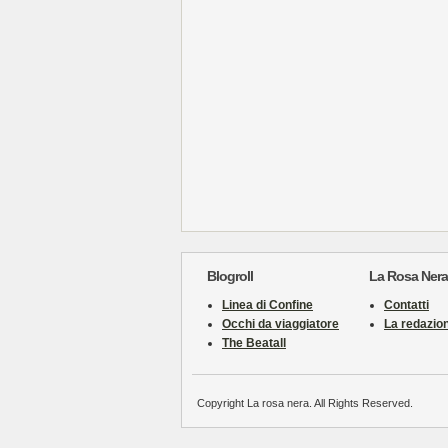
Blogroll
La Rosa Nera
Linea di Confine
Contatti
Occhi da viaggiatore
La redazio
The Beatall
Copyright La rosa nera. All Rights Reserved.