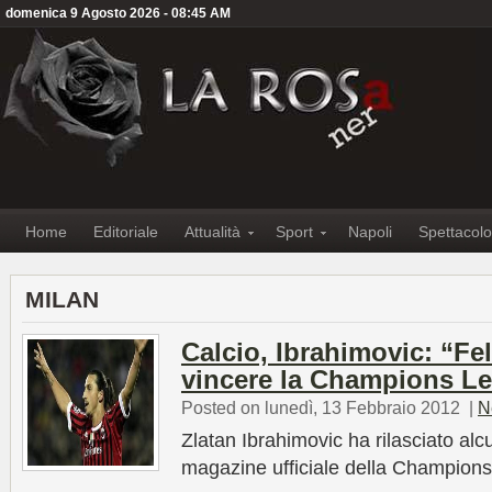
domenica 9 Agosto 2026 - 08:45 AM
Home
Editoriale
Attualità
Sport
Napoli
Spettacolo
MILAN
Calcio, Ibrahimovic: “Fe
vincere la Champions L
Posted on lunedì, 13 Febbraio 2012
|
N
Zlatan Ibrahimovic ha rilasciato alc
magazine ufficiale della Champion