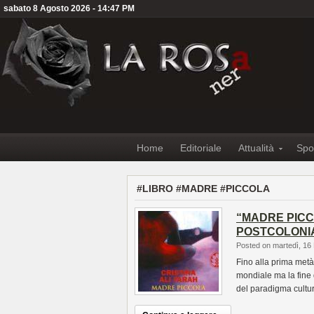
sabato 8 Agosto 2026 - 14:47 PM
Home
Editoriale
Attualità
Spo
#LIBRO #MADRE #PICCOLA
“MADRE PICC
POSTCOLONI
Posted on martedì, 16
Fino alla prima metà 
mondiale ma la fine
del paradigma cultu