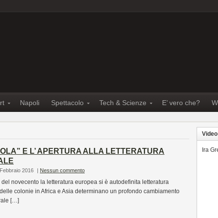
rt
Napoli
Spettacolo
Tech & Scienze
E’ vero che?
W
Video
Ira G
OLA” E L’ APERTURA ALLA LETTERATURA
ALE
 Febbraio 2016
|
Nessun commento
del novecento la letteratura europea si è autodefinita letteratura
 delle colonie in Africa e Asia determinano un profondo cambiamento
rale […]