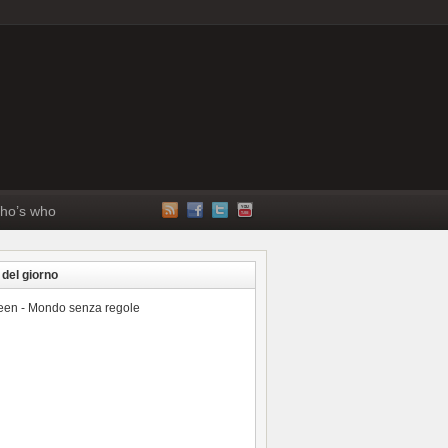
ho’s who
 del giorno
reen - Mondo senza regole