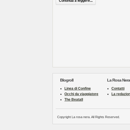
Continua a leggere...
Blogroll
La Rosa Nera
Linea di Confine
Contatti
Occhi da viaggiatore
La redazio
The Beatall
Copyright La rosa nera. All Rights Reserved.