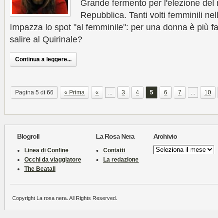
Grande fermento per l'elezione del
Repubblica. Tanti volti femminili nel
Impazza lo spot "al femminile": per una donna è più fa
salire al Quirinale?
Continua a leggere...
Pagina 5 di 66
« Prima
«
...
3
4
5
6
7
...
10
Blogroll
La Rosa Nera
Archivio
Archivio
Linea di Confine
Contatti
Occhi da viaggiatore
La redazione
The Beatall
Copyright La rosa nera. All Rights Reserved.