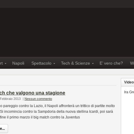
rt
Napoli
Spettacolo
Tech & Scienze
E’ vero che?
W
Video
Ira G
tch che valgono una stagione
 Febbraio 2013
|
Nessun commento
pareggio contro la Lazio, il Napoli affronterà un trittico di partite molto
Si incomincia contro la Sampdoria della nuova stellina Icardi, poi sarà
nfine il primo marzo il big match contro la Juventus
...