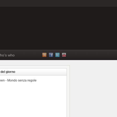
ho’s who
 del giorno
reen - Mondo senza regole