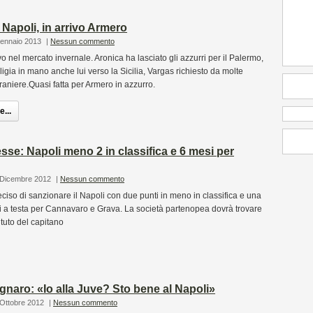
Napoli, in arrivo Armero
Gennaio 2013
|
Nessun commento
ivo nel mercato invernale. Aronica ha lasciato gli azzurri per il Palermo,
igia in mano anche lui verso la Sicilia, Vargas richiesto da molte
raniere.Quasi fatta per Armero in azzurro.
...
e: Napoli meno 2 in classifica e 6 mesi per
 Dicembre 2012
|
Nessun commento
eciso di sanzionare il Napoli con due punti in meno in classifica e una
si a testa per Cannavaro e Grava. La società partenopea dovrà trovare
ituto del capitano
naro: «Io alla Juve? Sto bene al Napoli»
 Ottobre 2012
|
Nessun commento