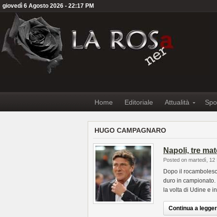
giovedì 6 Agosto 2026 - 22:17 PM
Home
Editoriale
Attualità
Spo
HUGO CAMPAGNARO
Napoli, tre ma
Posted on martedì, 12
Dopo il rocambolesco 
duro in campionato. 
la volta di Udine e i
Continua a leggere