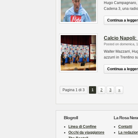
Hugo Campagnaro, dif
Cadena 3, una radio
Continua a leggere
Calcio Napoli:
Posted on domenica, 1
Walter Mazzarri, Hu
azzurri in Trentino s
Continua a leggere
Pagina 1 di 3
1
2
3
»
Blogroll
La Rosa Nera
Linea di Confine
Contatti
Occhi da viaggiatore
La redazio