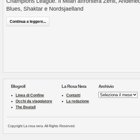
Champions League. Il Milan affronterà Zenit, Anderle
Blues, Shaktar e Nordsjaelland
Continua a leggere...
Blogroll
La Rosa Nera
Archivio
Archivio
Linea di Confine
Contatti
Occhi da viaggiatore
La redazione
The Beatall
Copyright La rosa nera. All Rights Reserved.