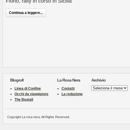
Florio, rally in corso in Sicilia
Continua a leggere...
Blogroll
La Rosa Nera
Archivio
Archivio
Linea di Confine
Contatti
Occhi da viaggiatore
La redazione
The Beatall
Copyright La rosa nera. All Rights Reserved.