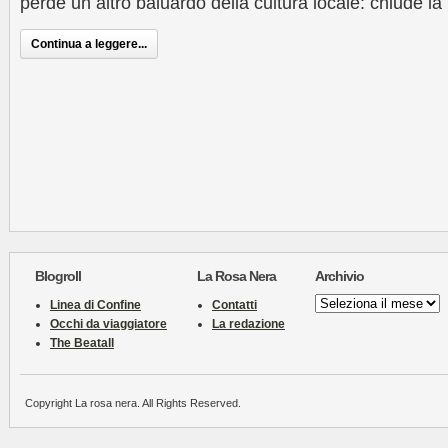
perde un altro baluardo della cultura locale: chiude la 
Continua a leggere...
Blogroll
La Rosa Nera
Archivio
Archivio
Linea di Confine
Contatti
Occhi da viaggiatore
La redazione
The Beatall
Copyright La rosa nera. All Rights Reserved.