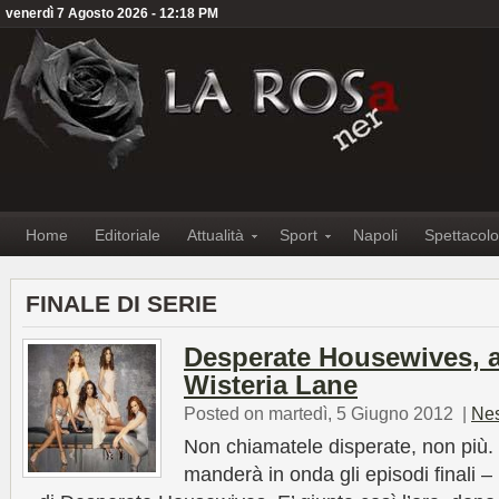
venerdì 7 Agosto 2026 - 12:18 PM
Home
Editoriale
Attualità
Sport
Napoli
Spettacolo
FINALE DI SERIE
Desperate Housewives, ad
Wisteria Lane
Posted on martedì, 5 Giugno 2012
|
Ne
Non chiamatele disperate, non più. 
manderà in onda gli episodi finali – 