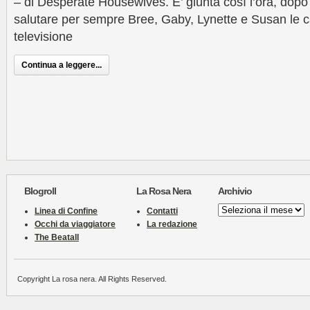
– di Desperate Housewives. E’ giunta così l’ora, dopo o
salutare per sempre Bree, Gaby, Lynette e Susan le c
televisione
Continua a leggere...
Blogroll
La Rosa Nera
Archivio
Archivio
Linea di Confine
Contatti
Occhi da viaggiatore
La redazione
The Beatall
Copyright La rosa nera. All Rights Reserved.