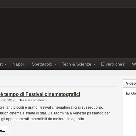
rt
Napoli
Spettacolo
Tech & Scienze
E’ vero che?
W
Video
Ira G
, è tempo di Festival cinematografici
uglio 2012
|
Nessun commento
re tanti piccoli e grandi festival cinematografici si susseguono,
 buon cinema e sfilate di star. Da Taormina a Venezia passando per
co gli appuntamenti imperdibili da mettere in agenda
...