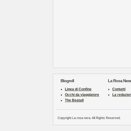
Blogroll
La Rosa Nera
Linea di Confine
Contatti
Occhi da viaggiatore
La redazio
The Beatall
Copyright La rosa nera. All Rights Reserved.