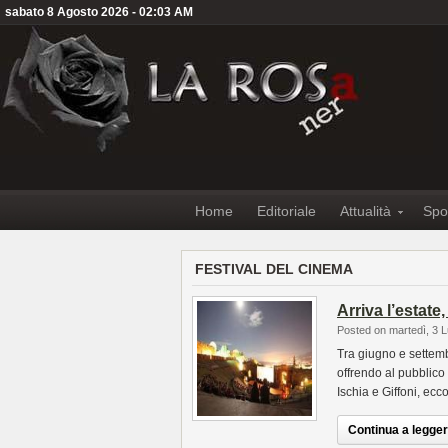
sabato 8 Agosto 2026 - 02:03 AM
Home
Editoriale
Attualità
Spo
FESTIVAL DEL CINEMA
Arriva l’estate
Posted on martedì, 3 L
Tra giugno e settemb
offrendo al pubblico
Ischia e Giffoni, ec
Continua a leggere