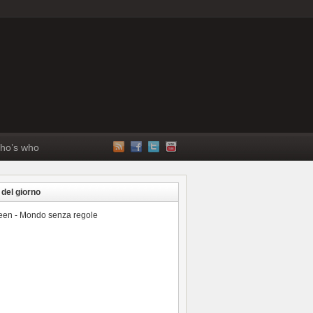
ho’s who
 del giorno
reen - Mondo senza regole