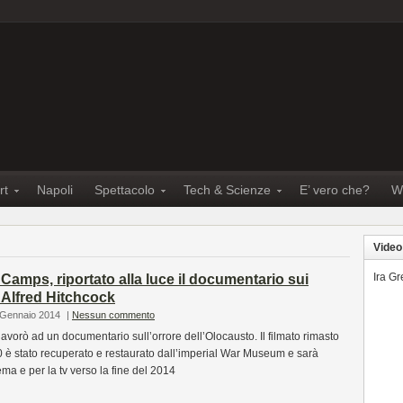
rt
Napoli
Spettacolo
Tech & Scienze
E’ vero che?
W
Video
Ira G
Camps, riportato alla luce il documentario sui
i Alfred Hitchcock
 Gennaio 2014
|
Nessun commento
avorò ad un documentario sull’orrore dell’Olocausto. Il filmato rimasto
0 è stato recuperato e restaurato dall’imperial War Museum e sarà
ema e per la tv verso la fine del 2014