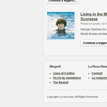
Continua a leggere...
Living in the 
Scorsese
Posted on lunedì, 10 O
George Harrison tra 
World firmato da Ma
Continua a leggere
Blogroll
La Rosa Nera
Linea di Confine
Contatti
Occhi da viaggiatore
La redazio
The Beatall
Copyright La rosa nera. All Rights Reserved.