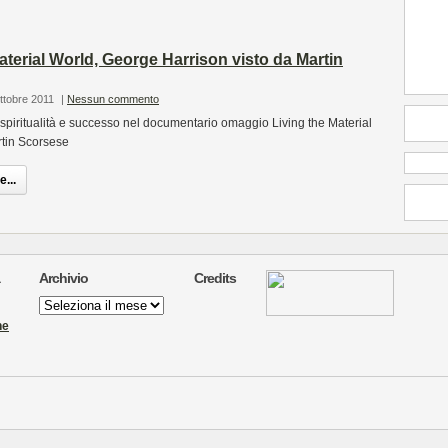
Material World, George Harrison visto da Martin
ttobre 2011
|
Nessun commento
spiritualità e successo nel documentario omaggio Living the Material
rtin Scorsese
...
Archivio
Credits
Archivio
ne