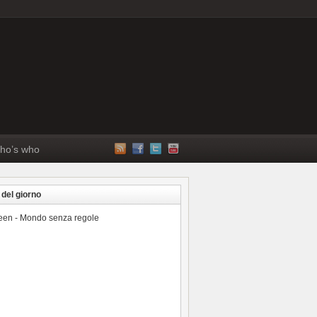
ho’s who
 del giorno
reen - Mondo senza regole