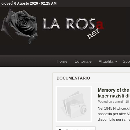
giovedì 6 Agosto 2026 - 02:25 AM
Home
Editoriale
Attualità
Spo
DOCUMENTARIO
Memory of the 
lager nazisti d
Posted on venerdì, 10
Nel 1945 Hitchcock l
nascosto per oltre 6
disponibile per i cin