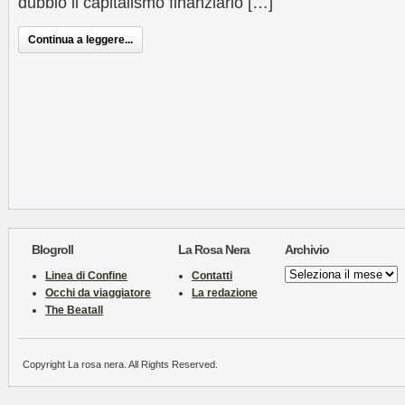
dubbio il capitalismo finanziario […]
Continua a leggere...
Blogroll
La Rosa Nera
Archivio
Archivio
Linea di Confine
Contatti
Occhi da viaggiatore
La redazione
The Beatall
Copyright La rosa nera. All Rights Reserved.