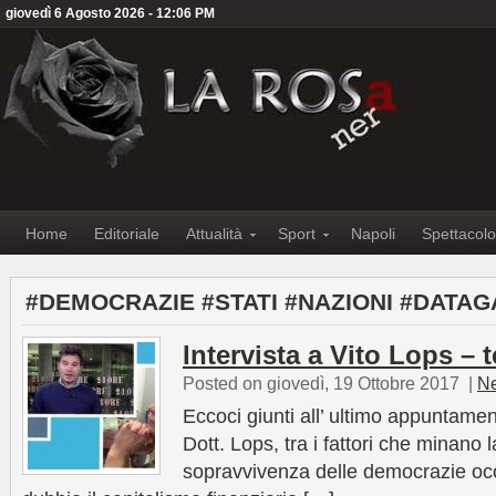
giovedì 6 Agosto 2026 - 12:06 PM
Home
Editoriale
Attualità
Sport
Napoli
Spettacolo
#DEMOCRAZIE #STATI #NAZIONI #DATAG
Intervista a Vito Lops – t
Posted on giovedì, 19 Ottobre 2017
|
N
Eccoci giunti all’ ultimo appuntamen
Dott. Lops, tra i fattori che minano la
sopravvivenza delle democrazie oc