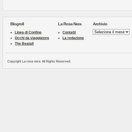
Blogroll
La Rosa Nera
Archivio
Archivio
Linea di Confine
Contatti
Occhi da viaggiatore
La redazione
The Beatall
Copyright La rosa nera. All Rights Reserved.