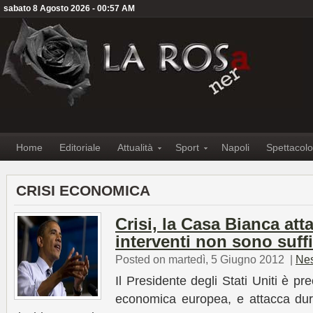
sabato 8 Agosto 2026 - 00:57 AM
Home
Editoriale
Attualità
Sport
Napoli
Spettacolo
CRISI ECONOMICA
Crisi, la Casa Bianca atta
interventi non sono suffi
Posted on martedì, 5 Giugno 2012
|
Ne
Il Presidente degli Stati Uniti è pr
economica europea, e attacca dur