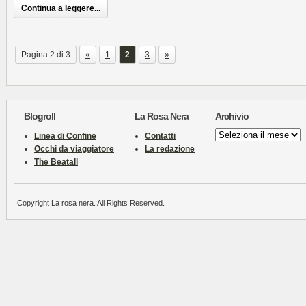
Continua a leggere...
Pagina 2 di 3
«
1
2
3
»
Blogroll
La Rosa Nera
Archivio
Archivio
Linea di Confine
Contatti
Occhi da viaggiatore
La redazione
The Beatall
Copyright La rosa nera. All Rights Reserved.