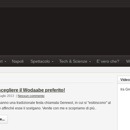
rt
Napoli
Spettacolo
Tech & Scienze
E’ vero che?
W
Video
Ira G
scegliere il Wodaabe preferito!
uglio 2013
|
Nessun commento
no una tradizionale festa chiamata Gerewol, in cui si "esibiscono" al
 affinché esse li scelgano. Venite con me e scopriamo di più..
...