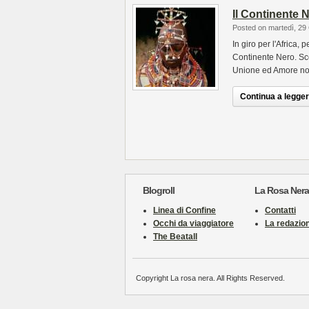
Il Continente N
Posted on martedì, 29
In giro per l'Africa,
Continente Nero. Sce
Unione ed Amore no
Continua a leggere
Blogroll
La Rosa Nera
Linea di Confine
Contatti
Occhi da viaggiatore
La redazio
The Beatall
Copyright La rosa nera. All Rights Reserved.