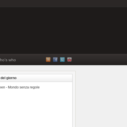
ho’s who
 del giorno
reen - Mondo senza regole