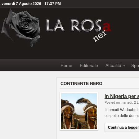
venerdì 7 Agosto 2026 - 17:37 PM
Home
Editoriale
Attualità
Spo
CONTINENTE NERO
In Nigeria per 
Posted on martedì, 2 L
I nomadi Wodaabe han
cospetto delle donne
Continua a leggere