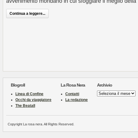
avvenimento mondano in cui sfoggiare il meglio della
Continua a leggere...
Blogroll
La Rosa Nera
Archivio
Archivio
Linea di Confine
Contatti
Occhi da viaggiatore
La redazione
The Beatall
Copyright La rosa nera. All Rights Reserved.