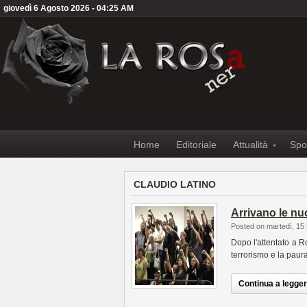
giovedì 6 Agosto 2026 - 04:25 AM
Home
Editoriale
Attualità
Spo
CLAUDIO LATINO
Arrivano le nu
Posted on martedì, 15
Dopo l'attentato a R
terrorismo e la paura
Continua a leggere