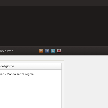
ho’s who
 del giorno
reen - Mondo senza regole