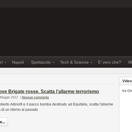
rt
Napoli
Spettacolo
Tech & Scienze
E’ vero che?
W
Video
Ira G
ove Brigate rosse. Scatta l’allarme terrorismo
 Maggio 2012
|
Nessun commento
oberto Adinolfi e il pacco bomba destinato ad Equitalia, scatta l'allarme
 di un ritorno al passato
...