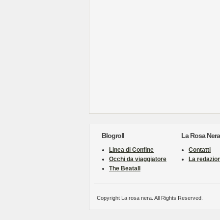
Blogroll
La Rosa Nera
Linea di Confine
Contatti
Occhi da viaggiatore
La redazio
The Beatall
Copyright La rosa nera. All Rights Reserved.