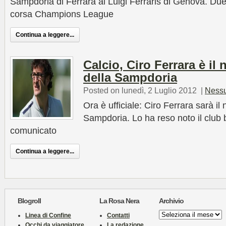
Sampdoria di Ferrara al Luigi Ferraris di Genova. Due
corsa Champions League
Continua a leggere...
Calcio, Ciro Ferrara è il
della Sampdoria
Posted on lunedì, 2 Luglio 2012
|
Ness
Ora è ufficiale: Ciro Ferrara sarà il
Sampdoria. Lo ha reso noto il club 
comunicato
Continua a leggere...
Blogroll
La Rosa Nera
Archivio
Archivio
Linea di Confine
Contatti
Occhi da viaggiatore
La redazione