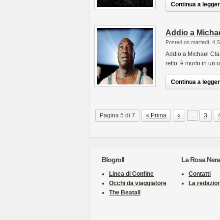
Continua a leggere
Addio a Micha
Posted on martedì, 4 
Addio a Michael Cla
retto: è morto in un
Continua a leggere
Pagina 5 di 7
« Prima
«
...
3
Blogroll
La Rosa Nera
Linea di Confine
Contatti
Occhi da viaggiatore
La redazio
The Beatall