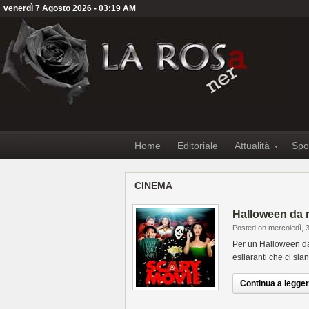
venerdì 7 Agosto 2026 - 03:19 AM
Home
Editoriale
Attualità
Spo
CINEMA
Halloween da r
Posted on mercoledì, 
Per un Halloween da p
esilaranti che ci sia
Continua a leggere