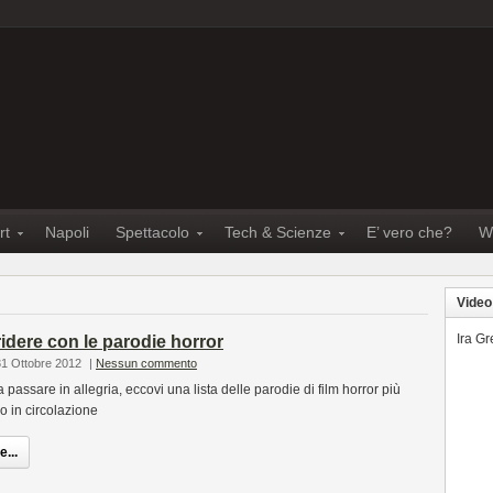
rt
Napoli
Spettacolo
Tech & Scienze
E’ vero che?
W
Video
Ira G
idere con le parodie horror
31 Ottobre 2012
|
Nessun commento
assare in allegria, eccovi una lista delle parodie di film horror più
no in circolazione
...