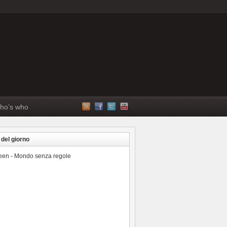
ho’s who
 del giorno
reen - Mondo senza regole