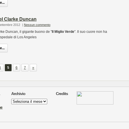
...
el Clarke Duncan
Settembre 2012
|
Nessun commento
rke Duncan, il gigante buono de "
Il Miglio Verde
". Il suo cuore non ha
 ospedale di Los Angeles
...
4
5
6
7
»
Archivio
Credits
Archivio
ne