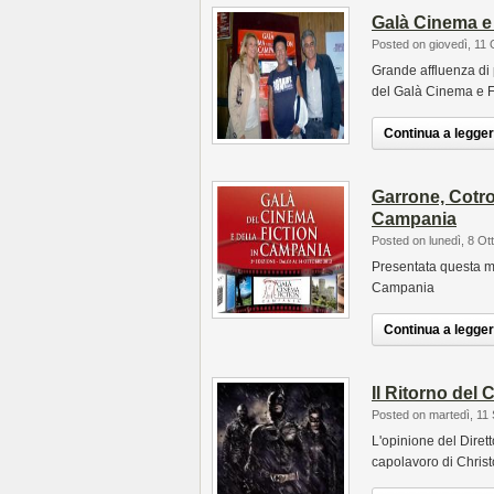
Galà Cinema e 
Posted on giovedì, 11 
Grande affluenza di 
del Galà Cinema e F
Continua a leggere
Garrone, Cotro
Campania
Posted on lunedì, 8 Ot
Presentata questa ma
Campania
Continua a leggere
Il Ritorno del 
Posted on martedì, 11
L'opinione del Dirett
capolavoro di Chris