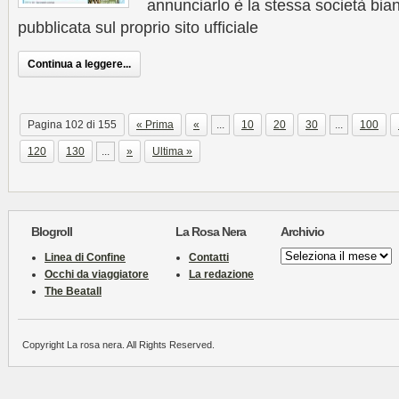
annunciarlo è la stessa società bi
pubblicata sul proprio sito ufficiale
Continua a leggere...
Pagina 102 di 155
« Prima
«
...
10
20
30
...
100
120
130
...
»
Ultima »
Blogroll
La Rosa Nera
Archivio
Archivio
Linea di Confine
Contatti
Occhi da viaggiatore
La redazione
The Beatall
Copyright La rosa nera. All Rights Reserved.