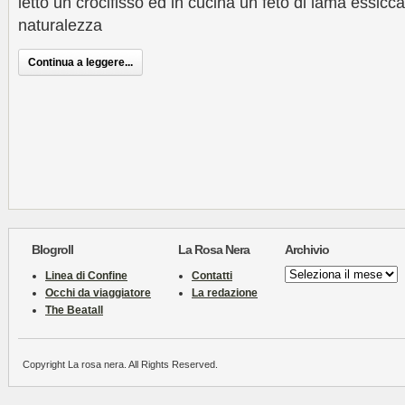
letto un crocifisso ed in cucina un feto di lama essiccat
naturalezza
Continua a leggere...
Blogroll
La Rosa Nera
Archivio
Archivio
Linea di Confine
Contatti
Occhi da viaggiatore
La redazione
The Beatall
Copyright La rosa nera. All Rights Reserved.