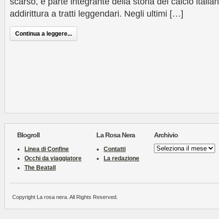
scarso, è parte integrante della storia del calcio italia
addirittura a tratti leggendari. Negli ultimi […]
Continua a leggere...
Blogroll
La Rosa Nera
Archivio
Archivio
Linea di Confine
Contatti
Occhi da viaggiatore
La redazione
The Beatall
Copyright La rosa nera. All Rights Reserved.