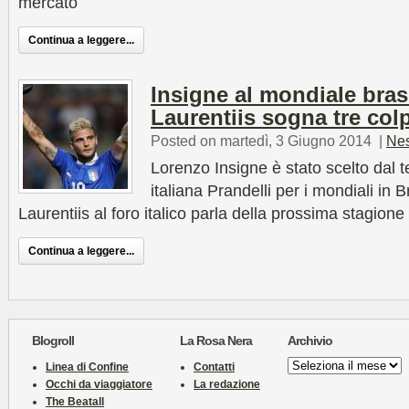
mercato
Continua a leggere...
Insigne al mondiale bras
Laurentiis sogna tre col
Posted on martedì, 3 Giugno 2014
|
Ne
Lorenzo Insigne è stato scelto dal t
italiana Prandelli per i mondiali in B
Laurentiis al foro italico parla della prossima stagione
Continua a leggere...
Blogroll
La Rosa Nera
Archivio
Archivio
Linea di Confine
Contatti
Occhi da viaggiatore
La redazione
The Beatall